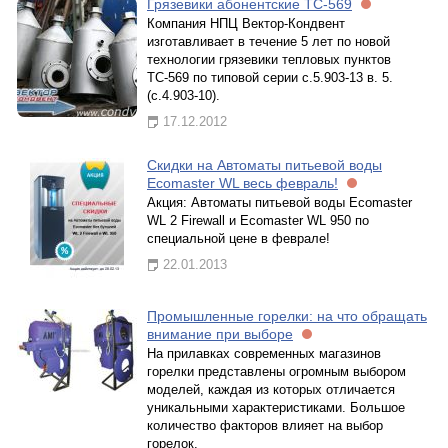
Грязевики абонентские ТС-569
Компания НПЦ Вектор-Кондвент
изготавливает в течение 5 лет по новой
технологии грязевики тепловых пунктов
ТС-569 по типовой серии с.5.903-13 в. 5.
(с.4.903-10).
17.12.2012
Скидки на Автоматы питьевой воды
Ecomaster WL весь февраль!
Акция: Автоматы питьевой воды Ecomaster
WL 2 Firewall и Ecomaster WL 950 по
специальной цене в феврале!
22.01.2013
Промышленные горелки: на что обращать
внимание при выборе
На прилавках современных магазинов
горелки представлены огромным выбором
моделей, каждая из которых отличается
уникальными характеристиками. Большое
количество факторов влияет на выбор
горелок.