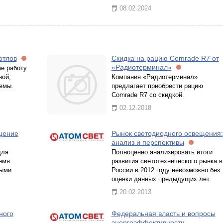
08.02.2024
отлов
Скидка на рацию Comrade R7 от
«Радиотерминал»
е работу
ной,
Компания «Радиотерминал»
темы.
предлагает приобрести рацию
Comrade R7 со скидкой.
02.12.2018
щение
Рынок светодиодного освещения:
анализ и перспективы
для
Полноценно анализировать итоги
емя
развития светотехнического рынка в
ными
России в 2012 году невозможно без
оценки данных предыдущих лет.
20.02.2013
ного
Федеральная власть и вопросы
энергоэффективности