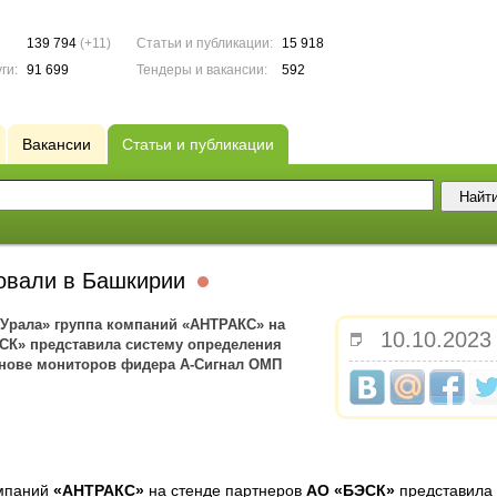
139 794
(+11)
Статьи и публикации:
15 918
ги:
91 699
Тендеры и вакансии:
592
Вакансии
Статьи и публикации
овали в Башкирии
 Урала» группа компаний «АНТРАКС» на
10.10.2023
СК» представила систему определения
снове мониторов фидера А-Сигнал ОМП
мпаний
«АНТРАКС»
на стенде партнеров
АО «БЭСК»
представила