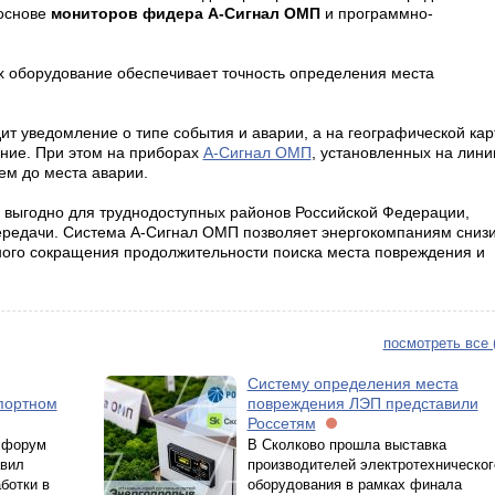
 основе
мониторов фидера А-Сигнал ОМП
и программно-
х оборудование обеспечивает точность определения места
ит уведомление о типе события и аварии, а на географической кар
ние. При этом на приборах
А-Сигнал ОМП
, установленных на лини
ем до места аварии.
выгодно для труднодоступных районов Российской Федерации,
редачи. Система А-Сигнал ОМП позволяет энергокомпаниям снизи
тного сокращения продолжительности поиска места повреждения и
посмотреть все 
Систему определения места
спортном
повреждения ЛЭП представили
Россетям
 форум
В Сколково прошла выставка
авил
производителей электротехническог
ботки в
оборудования в рамках финала