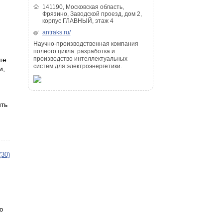
141190, Московская область,
Фрязино, Заводской проезд, дом 2,
корпус ГЛАВНЫЙ, этаж 4
antraks.ru/
Научно-производственная компания
полного цикла: разработка и
производство интеллектуальных
те
систем для электроэнергетики.
и,
ть
(30)
о