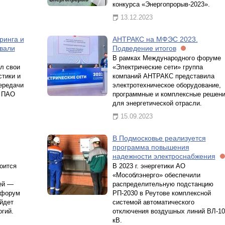
конкурса «Энергопрорыв-2023».
13.12.2023
ринга и
АНТРАКС на МФЭС 2023.
вали
Подведение итогов
В рамках Международного форуме
л свои
«Электрические сети» группа
стики и
компаний АНТРАКС представила
ередачи
электротехническое оборудование,
й ПАО
программные и комплексные решен
для энергетической отрасли.
15.09.2023
В Подмосковье реализуется
программа повышения
надежности электроснабжения
тоится
В 2023 г. энергетики АО
«Мособлэнерго» обеспечили
ей —
распределительную подстанцию
 форум
РП-2030 в Реутове комплексной
ойдет
системой автоматического
огий.
отключения воздушных линий ВЛ-10
кВ.