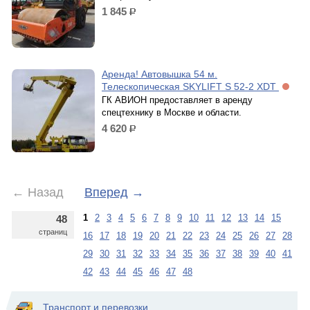
1 845
р.
Аренда! Автовышка 54 м.
Телескопическая SKYLIFT S 52-2 XDT
ГК АВИОН предоставляет в аренду
спецтехнику в Москве и области.
4 620
р.
←
Назад
Вперед
→
1
2
3
4
5
6
7
8
9
10
11
12
13
14
15
48
страниц
16
17
18
19
20
21
22
23
24
25
26
27
28
29
30
31
32
33
34
35
36
37
38
39
40
41
42
43
44
45
46
47
48
Транспорт и перевозки