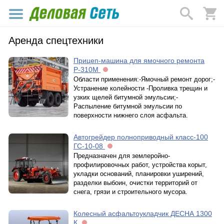
Аренда спецтехники
Прицеп-машина для ямочного ремонта
Р-310М
Области применения:-Ямочный ремонт дорог;-
Устранение колейности -Проливка трещин и
узких щелей битумной эмульсии;-
Распыление битумной эмульсии по
поверхности нижнего слоя асфальта.
Автогрейдер полноприводный класс-100
ГС-10-08
Предназначен для землеройно-
профилировочных работ, устройства корыт,
укладки оснований, планировки уширений,
разделки выбоин, очистки территорий от
снега, грязи и строительного мусора.
Колесный асфальтоукладчик ДЕСНА 1300
К