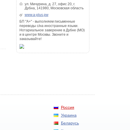
ул. Мичурина, д. 27, офис 20, г.
Дубна, 141980, Московская область
www.a-plus.pw
БП "А+" - выполняем письменные
переводы с/на иностранные языки.
Нотариальное заверение в Дубне (МО)
и в центре Москвы. Звоните и
заказывайте!
Россия
Украина
Беларусь