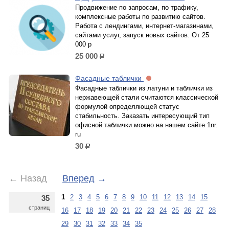
Продвижение по запросам, по трафику,
комплексные работы по развитию сайтов.
Работа с лендингами, интернет-магазинами,
сайтами услуг, запуск новых сайтов. От 25
000 р
25 000
р.
Фасадные таблички
Фасадные таблички из латуни и таблички из
нержавеющей стали считаются классической
формулой определяющей статус
стабильность. Заказать интересующий тип
офисной таблички можно на нашем сайте 1nr.
ru
30
р.
←
Назад
Вперед
→
1
2
3
4
5
6
7
8
9
10
11
12
13
14
15
35
страниц
16
17
18
19
20
21
22
23
24
25
26
27
28
29
30
31
32
33
34
35