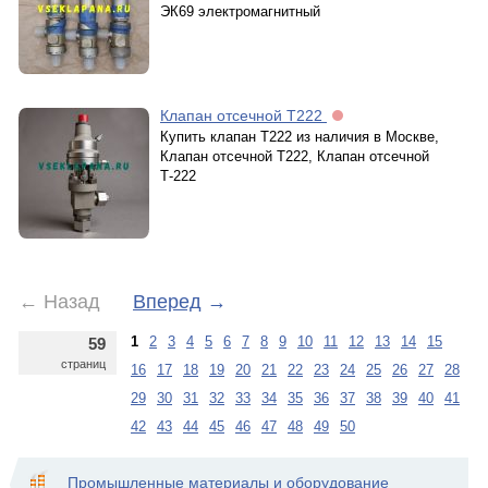
ЭК69 электромагнитный
Клапан отсечной Т222
Купить клапан Т222 из наличия в Москве,
Клапан отсечной Т222, Клапан отсечной
Т-222
←
Назад
Вперед
→
1
2
3
4
5
6
7
8
9
10
11
12
13
14
15
59
страниц
16
17
18
19
20
21
22
23
24
25
26
27
28
29
30
31
32
33
34
35
36
37
38
39
40
41
42
43
44
45
46
47
48
49
50
Промышленные материалы и оборудование