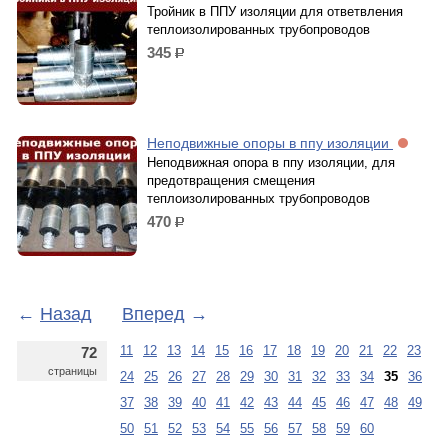
Тройник в ППУ изоляции для ответвления
теплоизолированных трубопроводов
345
р.
Неподвижные опоры в ппу изоляции
Неподвижная опора в ппу изоляции, для
предотвращения смещения
теплоизолированных трубопроводов
470
р.
←
Назад
Вперед
→
11
12
13
14
15
16
17
18
19
20
21
22
23
72
страницы
24
25
26
27
28
29
30
31
32
33
34
35
36
37
38
39
40
41
42
43
44
45
46
47
48
49
50
51
52
53
54
55
56
57
58
59
60