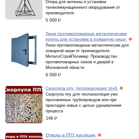
Опора для антенны и установки
телекоммунационного оборудования от
производителя.
5 000
р.
Люки противопожарные металлические
купить для установки в пожарную нишу
Люки противопожарные металлические для
пожарной ниши от производителя.
МеталлСтройПолимер: Производство
противопожарных люков и дверей в
Московской области.
6 000
р.
Скорлупа ппу, теплоизоляция труб
Скорлупа ппу для теплоизоляции уже
проложенных трубопроводов или при
прокладке новых с целью удешевления
процесса
146
р.
Отводы в ППУ изоляции