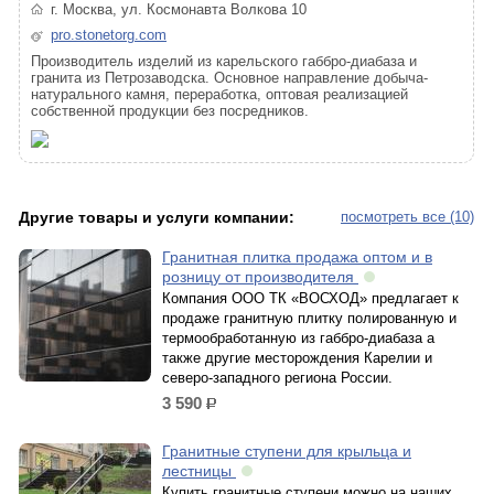
г. Москва, ул. Космонавта Волкова 10
pro.stonetorg.com
Производитель изделий из карельского габбро-диабаза и
гранита из Петрозаводска. Основное направление добыча-
натурального камня, переработка, оптовая реализацией
собственной продукции без посредников.
Другие товары и услуги компании:
посмотреть все (10)
Гранитная плитка продажа оптом и в
розницу от производителя
Компания ООО ТК «ВОСХОД» предлагает к
продаже гранитную плитку полированную и
термообработанную из габбро-диабаза а
также другие месторождения Карелии и
северо-западного региона России.
3 590
р.
Гранитные ступени для крыльца и
лестницы
Купить гранитные ступени можно на наших